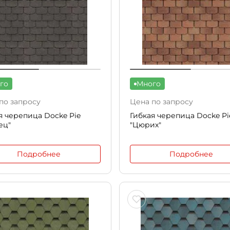
го
Много
по запросу
Цена по запросу
я черепица Docke Pie
Гибкая черепица Docke Pi
ец"
"Цюрих"
Подробнее
Подробнее