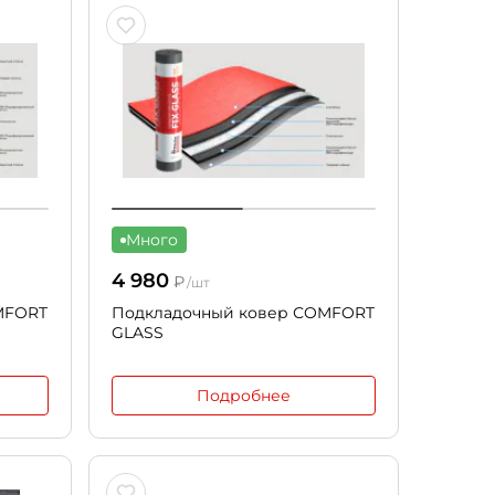
Много
4 980
₽
/шт
MFORT
Подкладочный ковер СOMFORT
GLASS
Подробнее