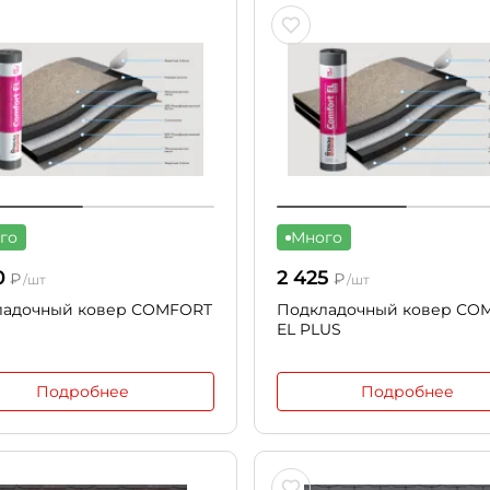
го
Много
0
2 425
₽
₽
/шт
/шт
ладочный ковер СOMFORT
Подкладочный ковер СO
EL PLUS
Подробнее
Подробнее