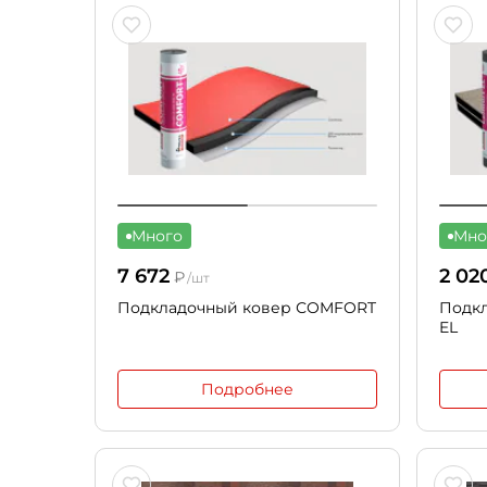
Много
Мно
7 672
2 02
₽
/шт
Подкладочный ковер СOMFORT
Подк
EL
Подробнее