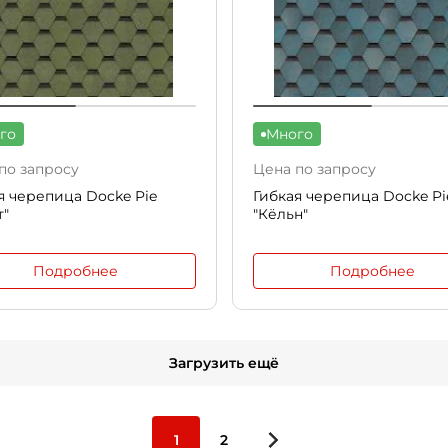
го
Много
по запросу
Цена по запросу
я черепица Docke Pie
Гибкая черепица Docke Pi
т"
"Кёльн"
Подробнее
Подробнее
Загрузить ещё
1
2