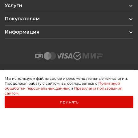
Услуги
Покупателям
Информация
Мы используем файлы cookie и рекомендательные технологии.
Продолжая рабату с сайтом, вы соглашаетесь с
Политикой
2026 © Профиль Центр
обработки персональных данных
и
Правилами пользования
Политика конфиденциальности
сайтом.
Пользовательское соглашение
Публичная оферта
принять
0
0
Разработано
Главная
Каталог
Корзина
Избранное
Войти