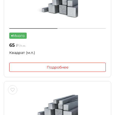
Много
65
₽
/п.м.
Квадрат (м.п.)
Подробнее