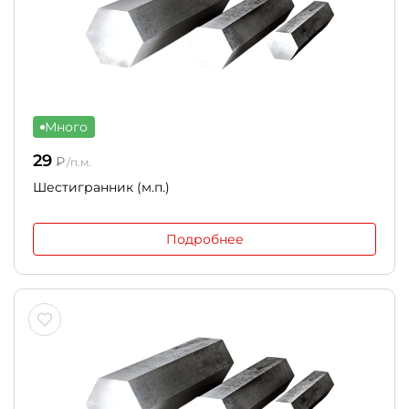
Много
29
₽
/п.м.
Шестигранник (м.п.)
Подробнее