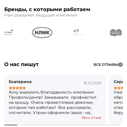
Бренды, с которыми работаем
Нам доверяют ведущие компании
О нас пишут
ВСЕ ОТЗЫВЫ
Екатерина
Серге
18.02.2025
Хочу выразить благодарность компании
Уже б
ПрофильЦентр! Заказывали профнастил
обращ
на крышу. Очень приветливые девочки,
метал
которые там работают. Все рассказали,
ответя
посчитали. Утром оформили заказ - на
берут
следующий день уже все было готово!
Кстат
Весь отзыв
Огромное вам спасибо! Решили, что ещё и
посто